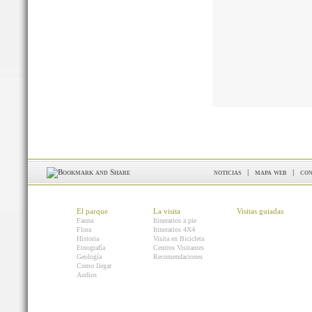
noticias
|
mapa web
|
con
El parque
La visita
Visitas guiadas
Fauna
Itinerarios a pie
Flora
Itinerarios 4X4
Historia
Visita en Bicicleta
Etnografía
Centros Visitantes
Geología
Recomendaciones
Como llegar
Audios