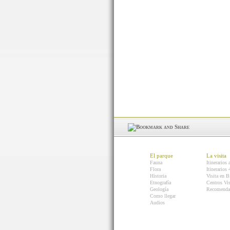
El parque
La visita
Fauna
Itinerarios 
Flora
Itinerarios
Historia
Visita en B
Etnografía
Centros Vis
Geología
Recomenda
Como llegar
Audios