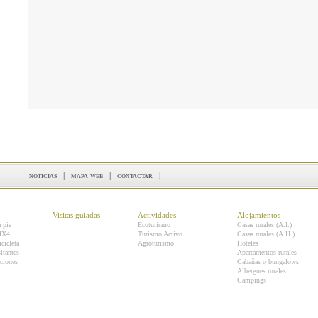
noticias
|
mapa web
|
contactar
|
Visitas guiadas
Actividades
Alojamientos
a pie
Ecoturismo
Casas rurales (A.I.)
 4X4
Turismo Activo
Casas rurales (A.H.)
icicleta
Agroturismo
Hoteles
itantes
Apartamentos rurales
ciones
Cabañas o bungalows
Albergues rurales
Campings