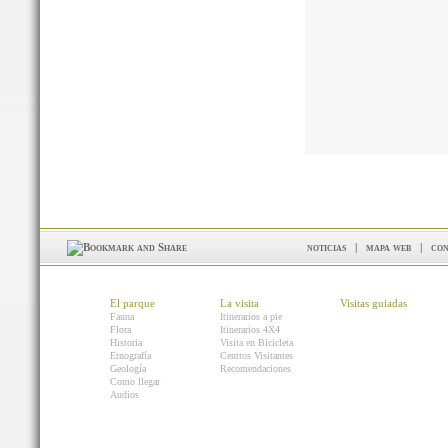
noticias
|
mapa web
|
con
El parque
La visita
Visitas guiadas
Fauna
Itinerarios a pie
Flora
Itinerarios 4X4
Historia
Visita en Bicicleta
Etnografía
Centros Visitantes
Geología
Recomendaciones
Como llegar
Audios