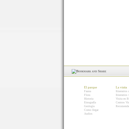
El parque
La visita
Fauna
Itinerarios 
Flora
Itinerarios
Historia
Visita en B
Etnografía
Centros Vis
Geología
Recomenda
Como llegar
Audios