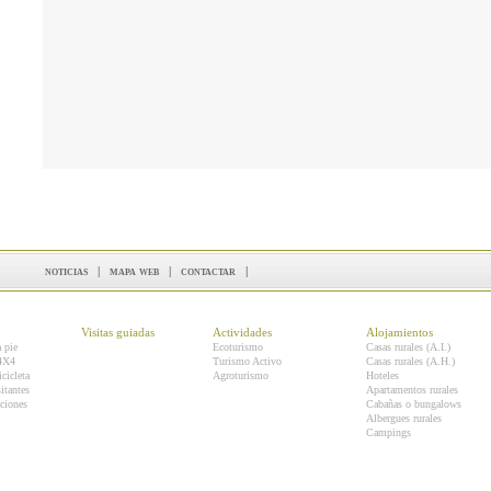
noticias
|
mapa web
|
contactar
|
Visitas guiadas
Actividades
Alojamientos
a pie
Ecoturismo
Casas rurales (A.I.)
 4X4
Turismo Activo
Casas rurales (A.H.)
icicleta
Agroturismo
Hoteles
itantes
Apartamentos rurales
ciones
Cabañas o bungalows
Albergues rurales
Campings