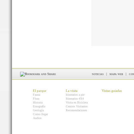
noticias
|
mapa web
|
con
El parque
La visita
Visitas guiadas
Fauna
Itinerarios a pie
Flora
Itinerarios 4X4
Historia
Visita en Bicicleta
Etnografía
Centros Visitantes
Geología
Recomendaciones
Como llegar
Audios