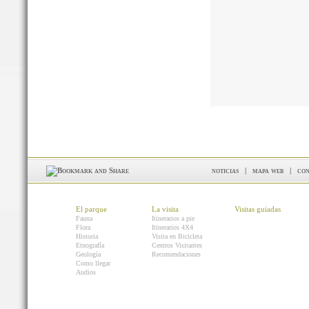
noticias
|
mapa web
|
con
El parque
La visita
Visitas guiadas
Fauna
Itinerarios a pie
Flora
Itinerarios 4X4
Historia
Visita en Bicicleta
Etnografía
Centros Visitantes
Geología
Recomendaciones
Como llegar
Audios