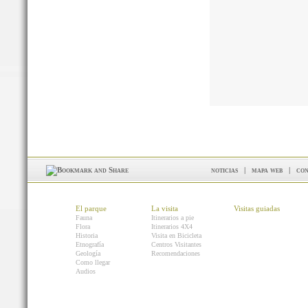
noticias
|
mapa web
|
con
El parque
La visita
Visitas guiadas
Fauna
Itinerarios a pie
Flora
Itinerarios 4X4
Historia
Visita en Bicicleta
Etnografía
Centros Visitantes
Geología
Recomendaciones
Como llegar
Audios