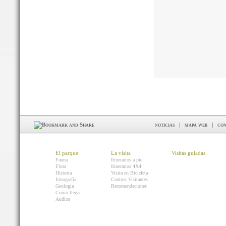
noticias
|
mapa web
|
con
El parque
La visita
Visitas guiadas
Fauna
Itinerarios a pie
Flora
Itinerarios 4X4
Historia
Visita en Bicicleta
Etnografía
Centros Visitantes
Geología
Recomendaciones
Como llegar
Audios