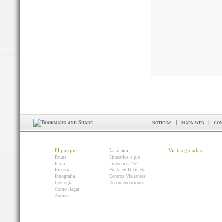
noticias
|
mapa web
|
con
El parque
La visita
Visitas guiadas
Fauna
Itinerarios a pie
Flora
Itinerarios 4X4
Historia
Visita en Bicicleta
Etnografía
Centros Visitantes
Geología
Recomendaciones
Como llegar
Audios