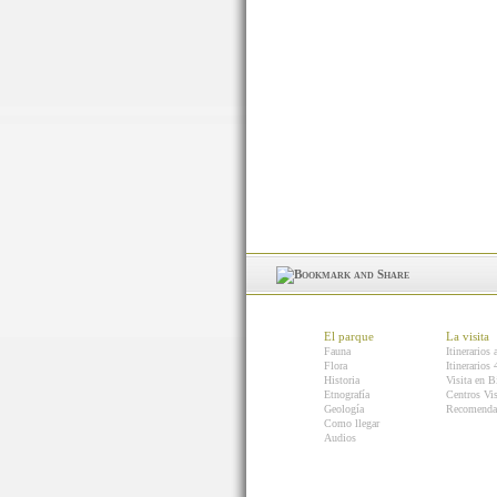
El parque
La visita
Fauna
Itinerarios 
Flora
Itinerarios
Historia
Visita en B
Etnografía
Centros Vis
Geología
Recomenda
Como llegar
Audios