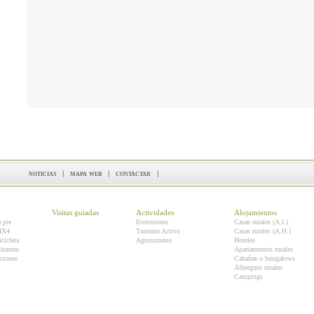
noticias
|
mapa web
|
contactar
|
Visitas guiadas
Actividades
Alojamientos
a pie
Ecoturismo
Casas rurales (A.I.)
 4X4
Turismo Activo
Casas rurales (A.H.)
icicleta
Agroturismo
Hoteles
itantes
Apartamentos rurales
ciones
Cabañas o bungalows
Albergues rurales
Campings