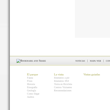
noticias
|
mapa web
|
con
El parque
La visita
Visitas guiadas
Fauna
Itinerarios a pie
Flora
Itinerarios 4X4
Historia
Visita en Bicicleta
Etnografía
Centros Visitantes
Geología
Recomendaciones
Como llegar
Audios