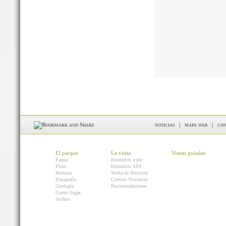
noticias
|
mapa web
|
con
El parque
La visita
Visitas guiadas
Fauna
Itinerarios a pie
Flora
Itinerarios 4X4
Historia
Visita en Bicicleta
Etnografía
Centros Visitantes
Geología
Recomendaciones
Como llegar
Audios