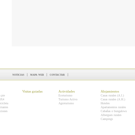
noticias
|
mapa web
|
contactar
|
Visitas guiadas
Actividades
Alojamientos
a pie
Ecoturismo
Casas rurales (A.I.)
 4X4
Turismo Activo
Casas rurales (A.H.)
icicleta
Agroturismo
Hoteles
itantes
Apartamentos rurales
ciones
Cabañas o bungalows
Albergues rurales
Campings