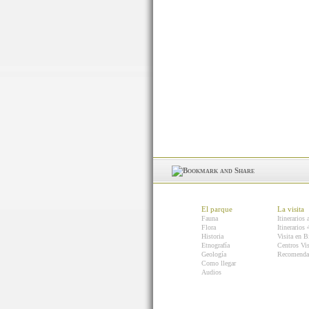
El parque
La visita
Fauna
Itinerarios 
Flora
Itinerarios
Historia
Visita en B
Etnografía
Centros Vis
Geología
Recomenda
Como llegar
Audios