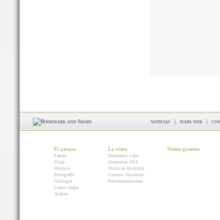
noticias
|
mapa web
|
con
El parque
La visita
Visitas guiadas
Fauna
Itinerarios a pie
Flora
Itinerarios 4X4
Historia
Visita en Bicicleta
Etnografía
Centros Visitantes
Geología
Recomendaciones
Como llegar
Audios