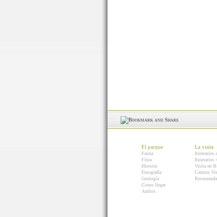
El parque
La visita
Fauna
Itinerarios 
Flora
Itinerarios
Historia
Visita en B
Etnografía
Centros Vis
Geología
Recomenda
Como llegar
Audios