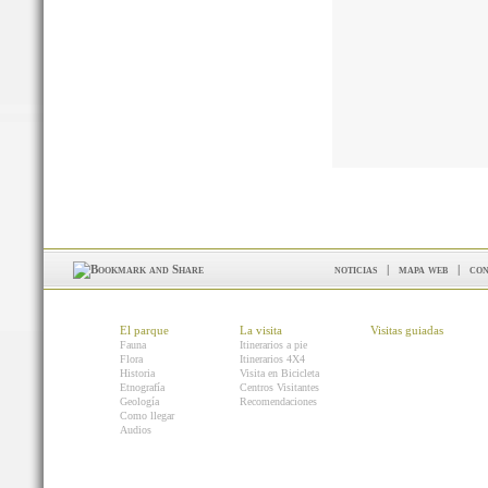
noticias
|
mapa web
|
con
El parque
La visita
Visitas guiadas
Fauna
Itinerarios a pie
Flora
Itinerarios 4X4
Historia
Visita en Bicicleta
Etnografía
Centros Visitantes
Geología
Recomendaciones
Como llegar
Audios