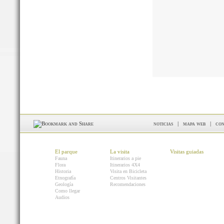
noticias
|
mapa web
|
con
El parque
La visita
Visitas guiadas
Fauna
Itinerarios a pie
Flora
Itinerarios 4X4
Historia
Visita en Bicicleta
Etnografía
Centros Visitantes
Geología
Recomendaciones
Como llegar
Audios