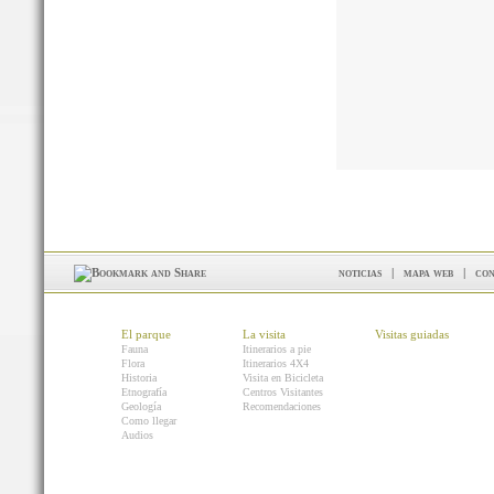
noticias
|
mapa web
|
con
El parque
La visita
Visitas guiadas
Fauna
Itinerarios a pie
Flora
Itinerarios 4X4
Historia
Visita en Bicicleta
Etnografía
Centros Visitantes
Geología
Recomendaciones
Como llegar
Audios