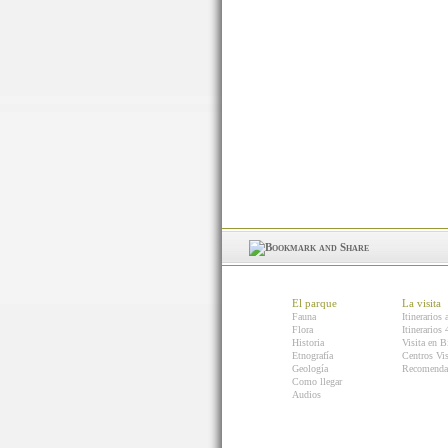
El parque
La visita
Fauna
Itinerarios 
Flora
Itinerarios
Historia
Visita en B
Etnografía
Centros Vis
Geología
Recomenda
Como llegar
Audios