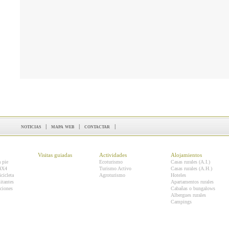
noticias
|
mapa web
|
contactar
|
Visitas guiadas
Actividades
Alojamientos
a pie
Ecoturismo
Casas rurales (A.I.)
 4X4
Turismo Activo
Casas rurales (A.H.)
icicleta
Agroturismo
Hoteles
itantes
Apartamentos rurales
ciones
Cabañas o bungalows
Albergues rurales
Campings