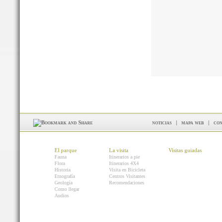
noticias
|
mapa web
|
con
El parque
La visita
Visitas guiadas
Fauna
Itinerarios a pie
Flora
Itinerarios 4X4
Historia
Visita en Bicicleta
Etnografía
Centros Visitantes
Geología
Recomendaciones
Como llegar
Audios