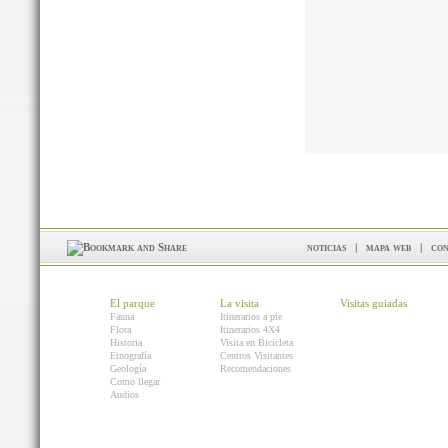
noticias
|
mapa web
|
con
El parque
La visita
Visitas guiadas
Fauna
Itinerarios a pie
Flora
Itinerarios 4X4
Historia
Visita en Bicicleta
Etnografía
Centros Visitantes
Geología
Recomendaciones
Como llegar
Audios