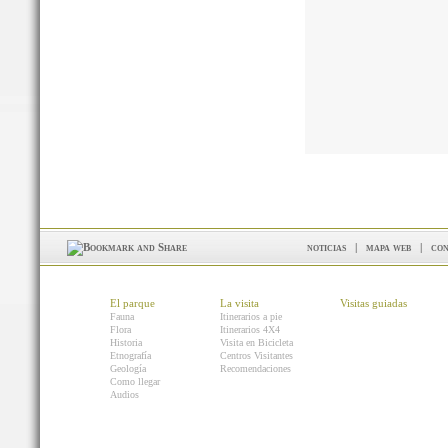
noticias
|
mapa web
|
con
El parque
La visita
Visitas guiadas
Fauna
Itinerarios a pie
Flora
Itinerarios 4X4
Historia
Visita en Bicicleta
Etnografía
Centros Visitantes
Geología
Recomendaciones
Como llegar
Audios