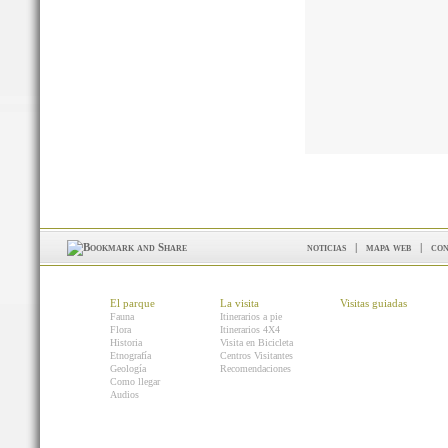
noticias
|
mapa web
|
con
El parque
La visita
Visitas guiadas
Fauna
Itinerarios a pie
Flora
Itinerarios 4X4
Historia
Visita en Bicicleta
Etnografía
Centros Visitantes
Geología
Recomendaciones
Como llegar
Audios