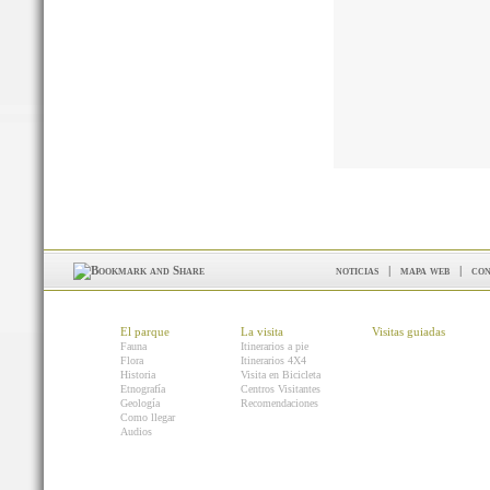
noticias
|
mapa web
|
con
El parque
La visita
Visitas guiadas
Fauna
Itinerarios a pie
Flora
Itinerarios 4X4
Historia
Visita en Bicicleta
Etnografía
Centros Visitantes
Geología
Recomendaciones
Como llegar
Audios