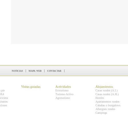
noticias
|
mapa web
|
contactar
|
Visitas guiadas
Actividades
Alojamientos
a pie
Ecoturismo
Casas rurales (A.I.)
 4X4
Turismo Activo
Casas rurales (A.H.)
icicleta
Agroturismo
Hoteles
itantes
Apartamentos rurales
ciones
Cabañas o bungalows
Albergues rurales
Campings