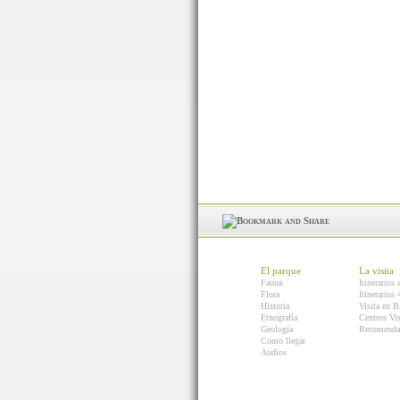
El parque
La visita
Fauna
Itinerarios 
Flora
Itinerarios
Historia
Visita en B
Etnografía
Centros Vis
Geología
Recomenda
Como llegar
Audios