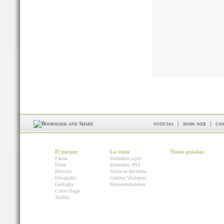
noticias
|
mapa web
|
con
El parque
La visita
Visitas guiadas
Fauna
Itinerarios a pie
Flora
Itinerarios 4X4
Historia
Visita en Bicicleta
Etnografía
Centros Visitantes
Geología
Recomendaciones
Como llegar
Audios