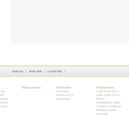
noticias
|
mapa web
|
contactar
|
Visitas guiadas
Actividades
Alojamientos
a pie
Ecoturismo
Casas rurales (A.I.)
 4X4
Turismo Activo
Casas rurales (A.H.)
icicleta
Agroturismo
Hoteles
itantes
Apartamentos rurales
ciones
Cabañas o bungalows
Albergues rurales
Campings