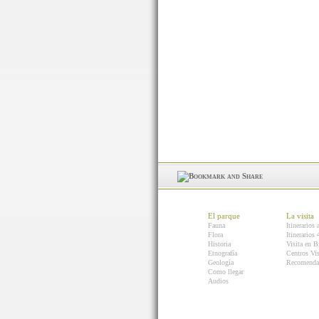
El parque
La visita
Fauna
Itinerarios 
Flora
Itinerarios
Historia
Visita en B
Etnografía
Centros Vis
Geología
Recomenda
Como llegar
Audios