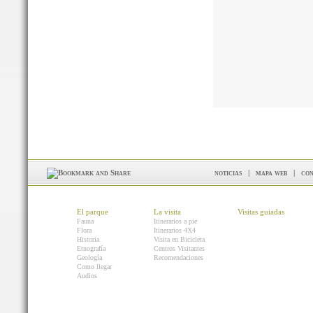
noticias
|
mapa web
|
con
El parque
La visita
Visitas guiadas
Fauna
Itinerarios a pie
Flora
Itinerarios 4X4
Historia
Visita en Bicicleta
Etnografía
Centros Visitantes
Geología
Recomendaciones
Como llegar
Audios