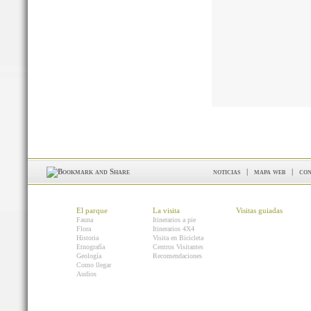
noticias
|
mapa web
|
con
El parque
La visita
Visitas guiadas
Fauna
Itinerarios a pie
Flora
Itinerarios 4X4
Historia
Visita en Bicicleta
Etnografía
Centros Visitantes
Geología
Recomendaciones
Como llegar
Audios