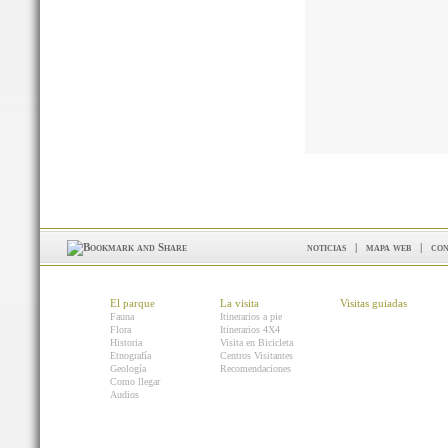
noticias
|
mapa web
|
con
El parque
La visita
Visitas guiadas
Fauna
Itinerarios a pie
Flora
Itinerarios 4X4
Historia
Visita en Bicicleta
Etnografía
Centros Visitantes
Geología
Recomendaciones
Como llegar
Audios