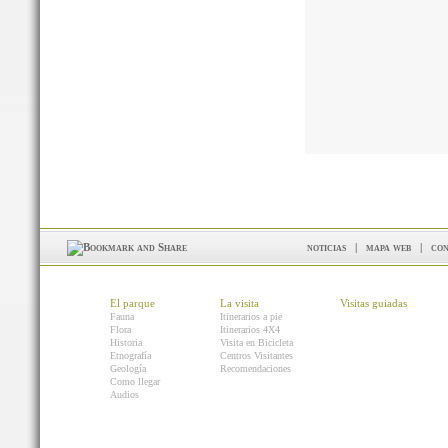
noticias
|
mapa web
|
con
El parque
La visita
Visitas guiadas
Fauna
Itinerarios a pie
Flora
Itinerarios 4X4
Historia
Visita en Bicicleta
Etnografía
Centros Visitantes
Geología
Recomendaciones
Como llegar
Audios