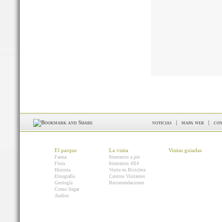
noticias
|
mapa web
|
con
El parque
La visita
Visitas guiadas
Fauna
Itinerarios a pie
Flora
Itinerarios 4X4
Historia
Visita en Bicicleta
Etnografía
Centros Visitantes
Geología
Recomendaciones
Como llegar
Audios