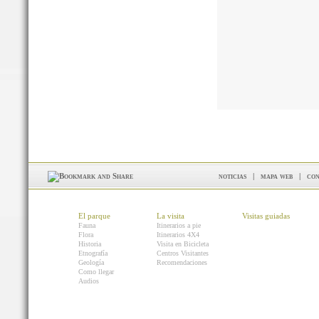
noticias
|
mapa web
|
con
El parque
La visita
Visitas guiadas
Fauna
Itinerarios a pie
Flora
Itinerarios 4X4
Historia
Visita en Bicicleta
Etnografía
Centros Visitantes
Geología
Recomendaciones
Como llegar
Audios