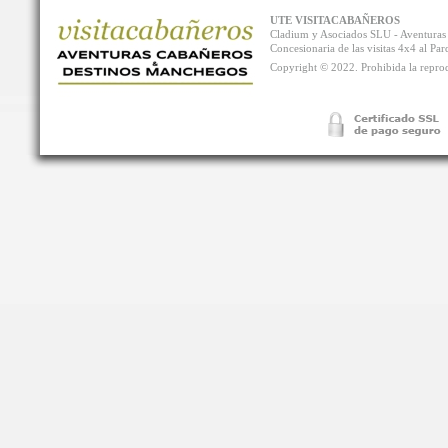
UTE VISITACABAÑEROS
Cladium y Asociados SLU - Aventur
Concesionaria de las visitas 4x4 al P
Copyright © 2022. Prohibida la reprodu