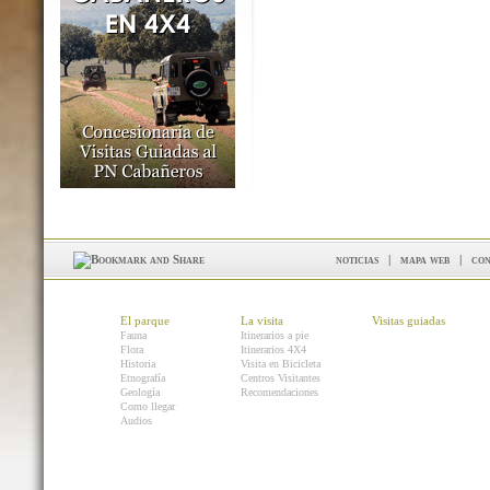
noticias
|
mapa web
|
con
El parque
La visita
Visitas guiadas
Fauna
Itinerarios a pie
Flora
Itinerarios 4X4
Historia
Visita en Bicicleta
Etnografía
Centros Visitantes
Geología
Recomendaciones
Como llegar
Audios