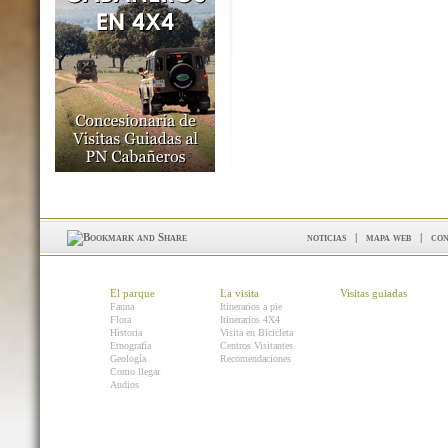
noticias
|
mapa web
|
con
El parque
La visita
Visitas guiadas
Fauna
Itinerarios a pie
Flora
Itinerarios 4X4
Historia
Visita en Bicicleta
Etnografía
Centros Visitantes
Geología
Recomendaciones
Como llegar
Audios