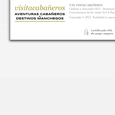
UTE VISITACABAÑEROS
Cladium y Asociados SLU - Aventur
Concesionaria de las visitas 4x4 al P
Copyright © 2022. Prohibida la reprodu