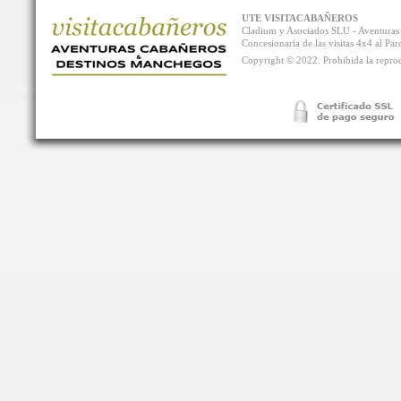
UTE VISITACABAÑEROS
Cladium y Asociados SLU - Aventur
Concesionaria de las visitas 4x4 al P
Copyright © 2022. Prohibida la reprodu