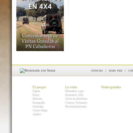
noticias
|
mapa web
|
con
El parque
La visita
Visitas guiadas
Fauna
Itinerarios a pie
Flora
Itinerarios 4X4
Historia
Visita en Bicicleta
Etnografía
Centros Visitantes
Geología
Recomendaciones
Como llegar
Audios