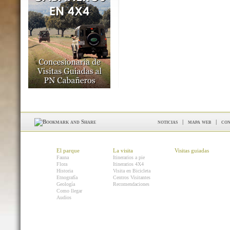
noticias
|
mapa web
|
con
El parque
La visita
Visitas guiadas
Fauna
Itinerarios a pie
Flora
Itinerarios 4X4
Historia
Visita en Bicicleta
Etnografía
Centros Visitantes
Geología
Recomendaciones
Como llegar
Audios