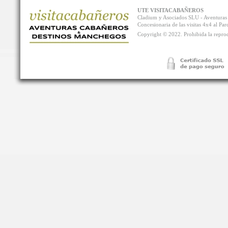
UTE VISITACABAÑEROS
Cladium y Asociados SLU - Aventur
Concesionaria de las visitas 4x4 al P
Copyright © 2022. Prohibida la reprodu