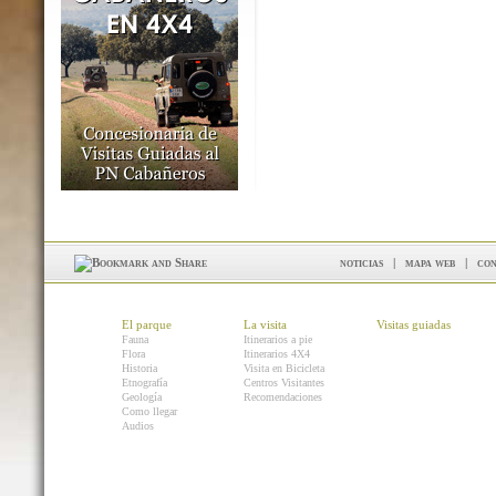
noticias
|
mapa web
|
con
El parque
La visita
Visitas guiadas
Fauna
Itinerarios a pie
Flora
Itinerarios 4X4
Historia
Visita en Bicicleta
Etnografía
Centros Visitantes
Geología
Recomendaciones
Como llegar
Audios