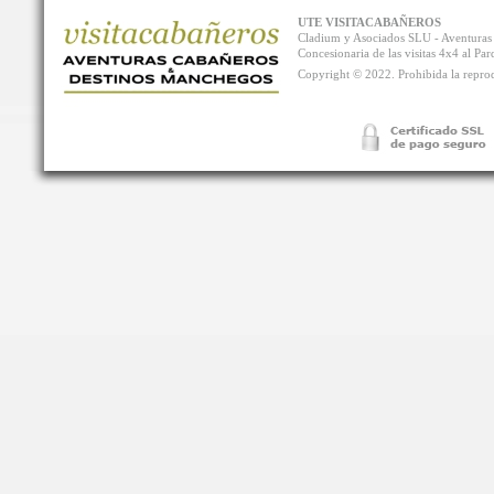
UTE VISITACABAÑEROS
Cladium y Asociados SLU - Aventur
Concesionaria de las visitas 4x4 al P
Copyright © 2022. Prohibida la reprodu