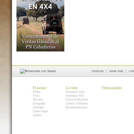
noticias
|
mapa web
|
con
El parque
La visita
Visitas guiadas
Fauna
Itinerarios a pie
Flora
Itinerarios 4X4
Historia
Visita en Bicicleta
Etnografía
Centros Visitantes
Geología
Recomendaciones
Como llegar
Audios