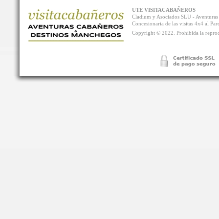
UTE VISITACABAÑEROS
Cladium y Asociados SLU - Aventur
Concesionaria de las visitas 4x4 al P
Copyright © 2022. Prohibida la reprodu