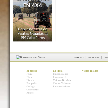
noticias
|
mapa web
|
con
El parque
La visita
Visitas guiadas
Fauna
Itinerarios a pie
Flora
Itinerarios 4X4
Historia
Visita en Bicicleta
Etnografía
Centros Visitantes
Geología
Recomendaciones
Como llegar
Audios