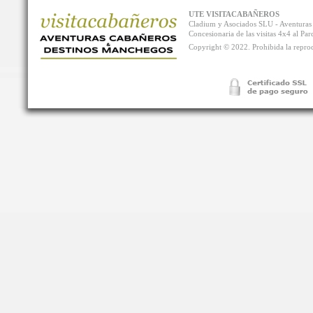
UTE VISITACABAÑEROS
Cladium y Asociados SLU - Aventur
Concesionaria de las visitas 4x4 al P
Copyright © 2022. Prohibida la reprodu