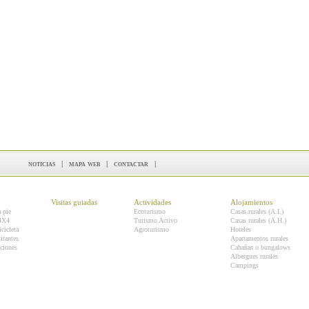
noticias
|
mapa web
|
contactar
|
Visitas guiadas
Actividades
Alojamientos
a pie
Ecoturismo
Casas rurales (A.I.)
 4X4
Turismo Activo
Casas rurales (A.H.)
icicleta
Agroturismo
Hoteles
itantes
Apartamentos rurales
ciones
Cabañas o bungalows
Albergues rurales
Campings