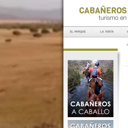
el parque
la visita
I