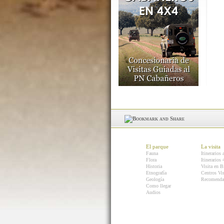
El parque
La visita
Fauna
Itinerarios 
Flora
Itinerarios
Historia
Visita en B
Etnografía
Centros Vis
Geología
Recomenda
Como llegar
Audios