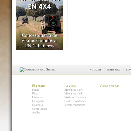
noticias
|
mapa web
|
con
El parque
La visita
Visitas guiadas
Fauna
Itinerarios a pie
Flora
Itinerarios 4X4
Historia
Visita en Bicicleta
Etnografía
Centros Visitantes
Geología
Recomendaciones
Como llegar
Audios