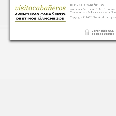
UTE VISITACABAÑEROS
Cladium y Asociados SLU - Aventur
Concesionaria de las visitas 4x4 al P
Copyright © 2022. Prohibida la reprodu