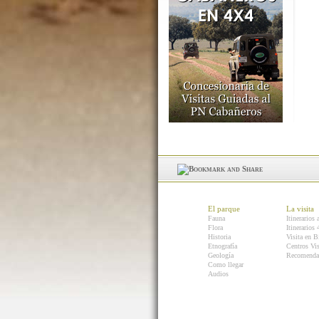
El parque
La visita
Fauna
Itinerarios 
Flora
Itinerarios
Historia
Visita en B
Etnografía
Centros Vis
Geología
Recomenda
Como llegar
Audios