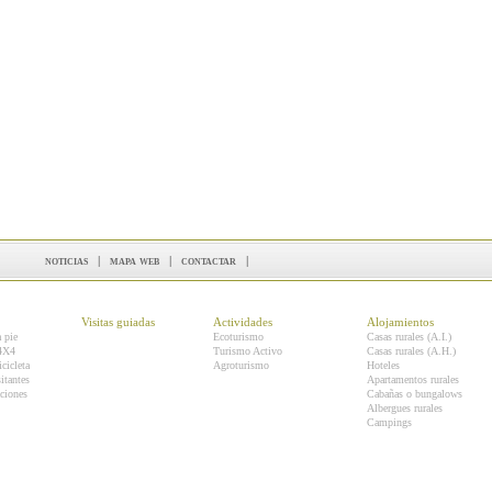
noticias
|
mapa web
|
contactar
|
Visitas guiadas
Actividades
Alojamientos
a pie
Ecoturismo
Casas rurales (A.I.)
 4X4
Turismo Activo
Casas rurales (A.H.)
icicleta
Agroturismo
Hoteles
itantes
Apartamentos rurales
ciones
Cabañas o bungalows
Albergues rurales
Campings