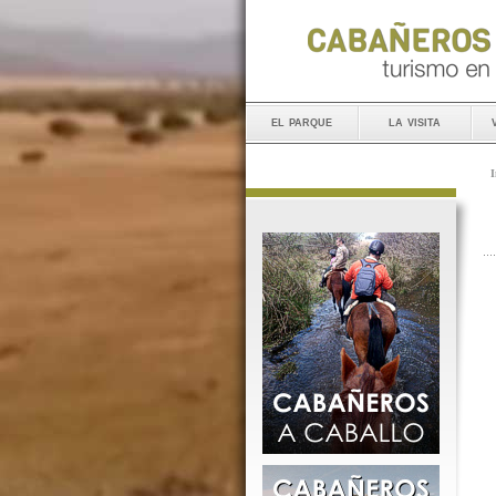
el parque
la visita
I