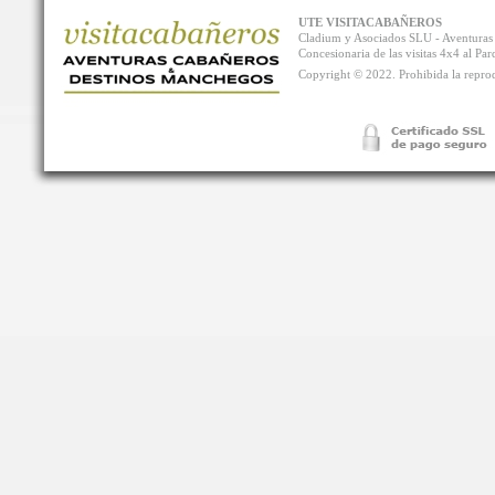
UTE VISITACABAÑEROS
Cladium y Asociados SLU - Aventur
Concesionaria de las visitas 4x4 al P
Copyright © 2022. Prohibida la reprodu