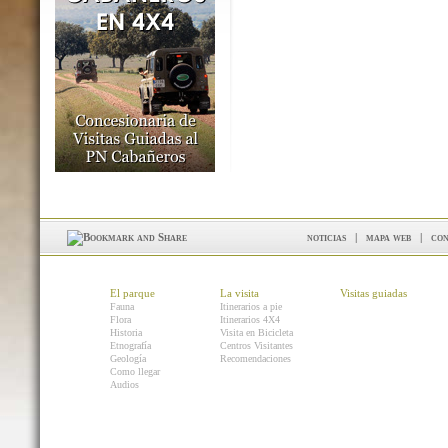
noticias
|
mapa web
|
con
El parque
La visita
Visitas guiadas
Fauna
Itinerarios a pie
Flora
Itinerarios 4X4
Historia
Visita en Bicicleta
Etnografía
Centros Visitantes
Geología
Recomendaciones
Como llegar
Audios