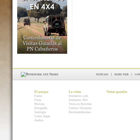
noticias
|
mapa web
|
con
El parque
La visita
Visitas guiadas
Fauna
Itinerarios a pie
Flora
Itinerarios 4X4
Historia
Visita en Bicicleta
Etnografía
Centros Visitantes
Geología
Recomendaciones
Como llegar
Audios