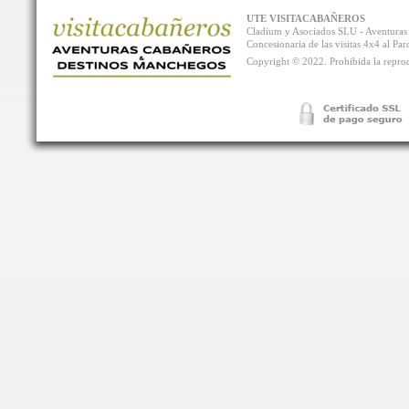
UTE VISITACABAÑEROS
Cladium y Asociados SLU - Aventur
Concesionaria de las visitas 4x4 al P
Copyright © 2022. Prohibida la reprodu