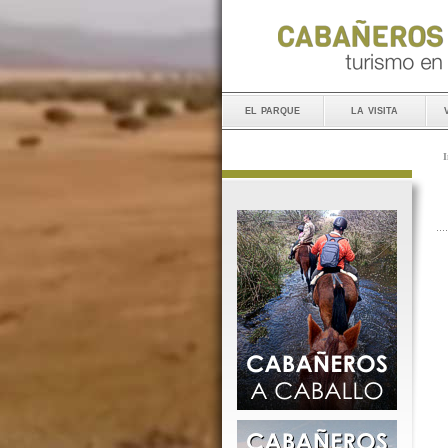
el parque
la visita
I