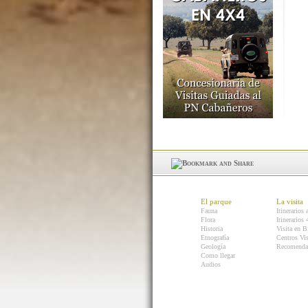
El parque
La visita
Fauna
Itinerarios 
Flora
Itinerarios
Historia
Visita en B
Etnografía
Centros Vis
Geología
Recomenda
Como llegar
Audios