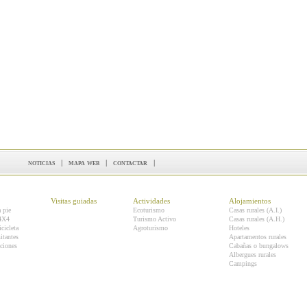
noticias
|
mapa web
|
contactar
|
Visitas guiadas
Actividades
Alojamientos
a pie
Ecoturismo
Casas rurales (A.I.)
 4X4
Turismo Activo
Casas rurales (A.H.)
icicleta
Agroturismo
Hoteles
itantes
Apartamentos rurales
ciones
Cabañas o bungalows
Albergues rurales
Campings