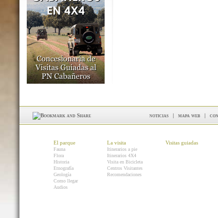
noticias
|
mapa web
|
con
El parque
La visita
Visitas guiadas
Fauna
Itinerarios a pie
Flora
Itinerarios 4X4
Historia
Visita en Bicicleta
Etnografía
Centros Visitantes
Geología
Recomendaciones
Como llegar
Audios