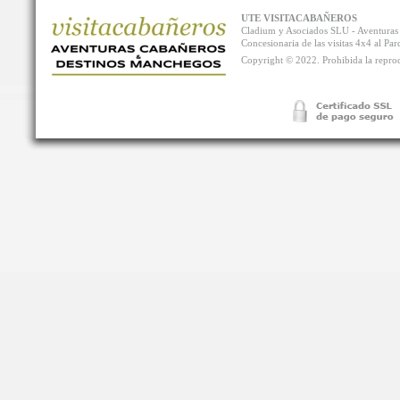
UTE VISITACABAÑEROS
Cladium y Asociados SLU - Aventur
Concesionaria de las visitas 4x4 al P
Copyright © 2022. Prohibida la reprodu