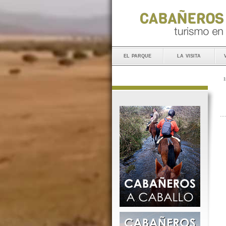
el parque
la visita
I