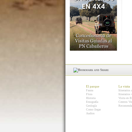
El parque
La visita
Fauna
Itinerarios 
Flora
Itinerarios
Historia
Visita en B
Etnografía
Centros Vis
Geología
Recomenda
Como llegar
Audios