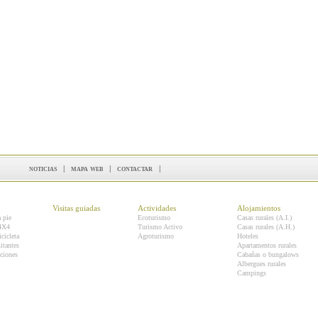
noticias
|
mapa web
|
contactar
|
Visitas guiadas
Actividades
Alojamientos
a pie
Ecoturismo
Casas rurales (A.I.)
 4X4
Turismo Activo
Casas rurales (A.H.)
icicleta
Agroturismo
Hoteles
itantes
Apartamentos rurales
ciones
Cabañas o bungalows
Albergues rurales
Campings