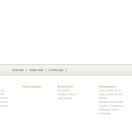
noticias
|
mapa web
|
contactar
|
Visitas guiadas
Actividades
Alojamientos
a pie
Ecoturismo
Casas rurales (A.I.)
 4X4
Turismo Activo
Casas rurales (A.H.)
icicleta
Agroturismo
Hoteles
itantes
Apartamentos rurales
ciones
Cabañas o bungalows
Albergues rurales
Campings