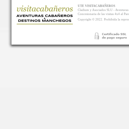
UTE VISITACABAÑEROS
Cladium y Asociados SLU - Aventur
Concesionaria de las visitas 4x4 al P
Copyright © 2022. Prohibida la reprodu