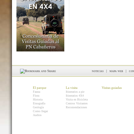
noticias
|
mapa web
|
con
El parque
La visita
Visitas guiadas
Fauna
Itinerarios a pie
Flora
Itinerarios 4X4
Historia
Visita en Bicicleta
Etnografía
Centros Visitantes
Geología
Recomendaciones
Como llegar
Audios